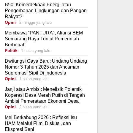
B50: Kemerdekaan Energi atau
Pengorbanan Lingkungan dan Pangan
Rakyat?
Opini
2 minggu yang lalu
Membawa "PANTURA", Aliansi BEM
Semarang Raya Tuntut Pemerintah
Berbenah
Politik
1 bulan yang lalu
Dwifungsi Gaya Baru: Undang Undang
Nomor 3 Tahun 2025 dan Ancaman
Supremasi Sipil Di Indonesia
Opini
1 bulan yang lalu
Janji atau Ambisi: Menelisik Polemik
Koperasi Desa Merah Putih di Tengah
Ambisi Pemerataan Ekonomi Desa
Opini
2 bulan yang lalu
Mei Berkabung 2026 : Refleksi Isu
HAM Melalui Film, Diskusi, dan
Ekspresi Seni