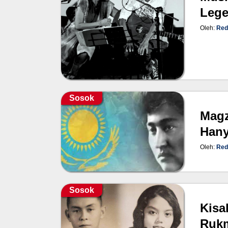
Lege
Oleh:
Red
Sosok
Magz
Hany
Oleh:
Red
Sosok
Kisa
Rukm