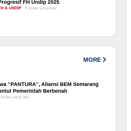
Progresif FH Undip 2025
FH & UNDIP
8 bulan yang lalu
MORE
a "PANTURA", Aliansi BEM Semarang
untut Pemerintah Berbenah
 bulan yang lalu