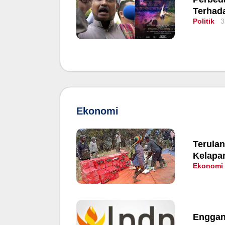
Terhad
Politik
3
Ekonomi
Terulan
Kelapa
Ekonomi
Enggan