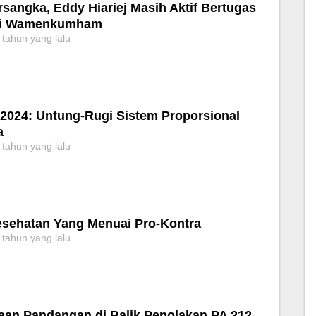
rsangka, Eddy Hiariej Masih Aktif Bertugas
ai Wamenkumham
 tahun yang lalu
 2024: Untung-Rugi Sistem Proporsional
a
 tahun yang lalu
sehatan Yang Menuai Pro-Kontra
 tahun yang lalu
aan Pandangan di Balik Penolakan PA 212