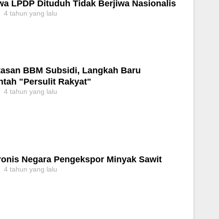
wa LPDP Dituduh Tidak Berjiwa Nasionalis
4 tahun yang lalu
asan BBM Subsidi, Langkah Baru
tah "Persulit Rakyat"
4 tahun yang lalu
Ironis Negara Pengekspor Minyak Sawit
4 tahun yang lalu