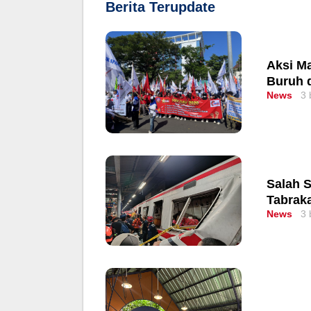
Berita Terupdate
Aksi Ma
Buruh 
News
3 
Salah S
Tabraka
News
3 