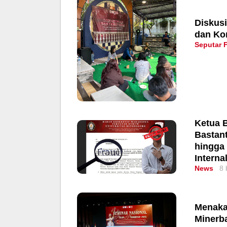
Diskusi
dan Ko
Seputar 
Ketua 
Bastan
hingga
Interna
News
8 
Menakar
Minerba