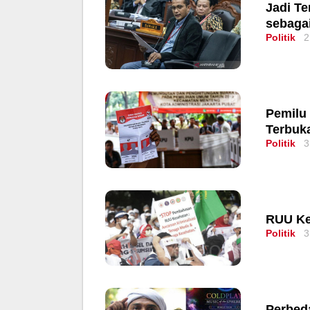
Jadi Te
sebag
Politik
2
Pemilu
Terbuk
Politik
3
RUU Ke
Politik
3
Perbed