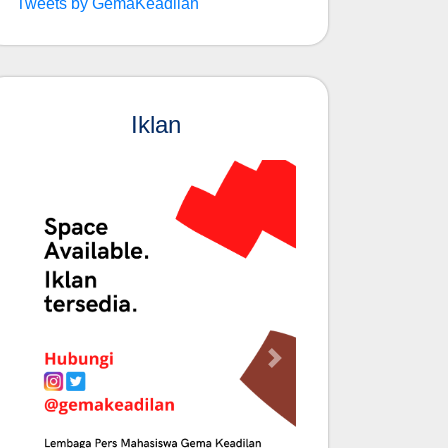
Tweets by GemaKeadilan
Iklan
Previous
Next